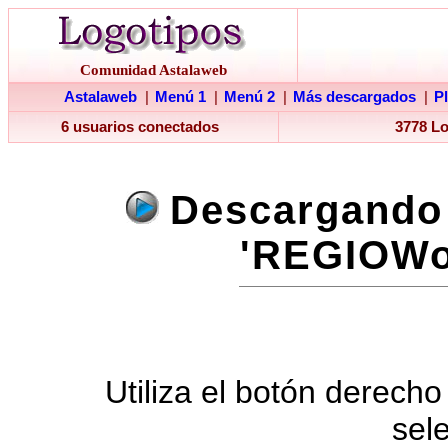
Comunidad Astalaweb
Astalaweb
|
Menú 1
|
Menú 2
|
Más descargados
|
P
6 usuarios conectados
3778 L
Descargando 
'REGIOWor
Utiliza el botón derecho
sel