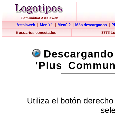
Comunidad Astalaweb
Astalaweb
|
Menú 1
|
Menú 2
|
Más descargados
|
P
5 usuarios conectados
3778 L
Descargando 
'Plus_Communi
Utiliza el botón derecho
sel