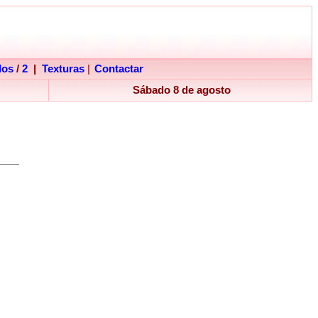
dos
/
2
|
Texturas
|
Contactar
Sábado 8 de agosto