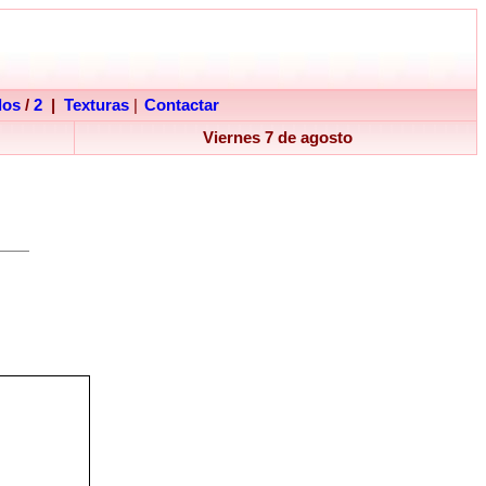
dos
/
2
|
Texturas
|
Contactar
Viernes 7 de agosto