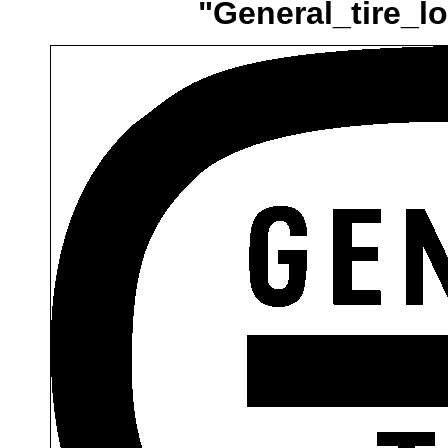
"General_tire_lo