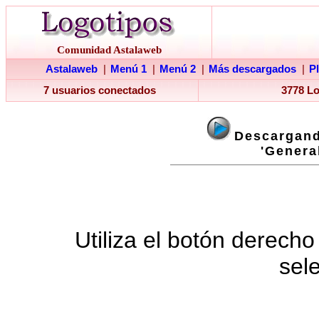
Comunidad Astalaweb
Astalaweb
|
Menú 1
|
Menú 2
|
Más descargados
|
P
7 usuarios conectados
3778 L
Descargand
'General
Utiliza el botón derecho
sel