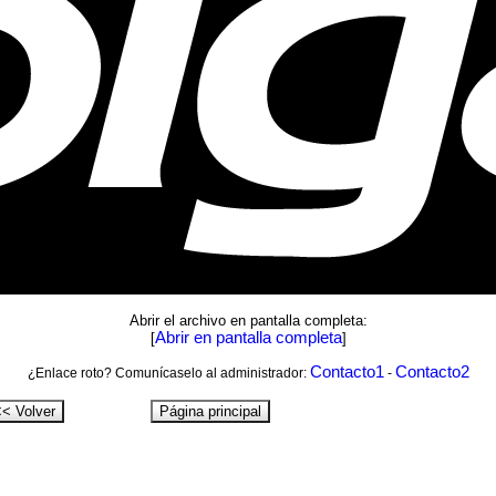
Abrir el archivo en pantalla completa:
Abrir en pantalla completa
[
]
Contacto1
Contacto2
¿Enlace roto? Comunícaselo al administrador:
-