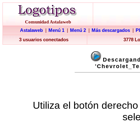
Comunidad Astalaweb
Astalaweb
|
Menú 1
|
Menú 2
|
Más descargados
|
P
3 usuarios conectados
3778 L
Descargand
'Chevrolet_T
Utiliza el botón derecho
sel