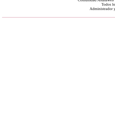
Comunidad Astalaweb y
Todos lo
Administrador 