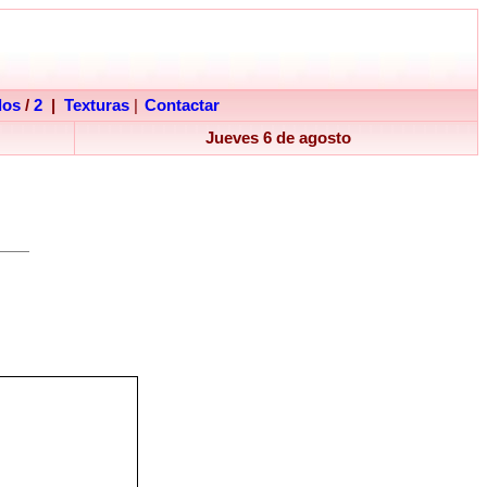
dos
/
2
|
Texturas
|
Contactar
Jueves 6 de agosto