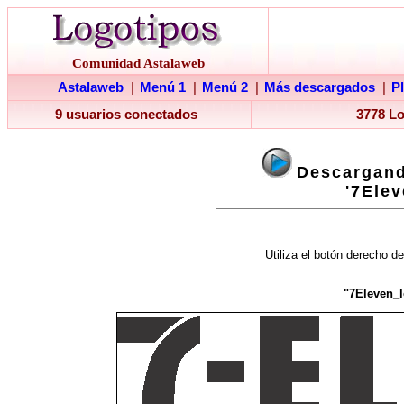
Comunidad Astalaweb
Astalaweb
|
Menú 1
|
Menú 2
|
Más descargados
|
P
9 usuarios conectados
3778 L
Descargand
'7Elev
Utiliza el botón derecho de
"7Eleven_l