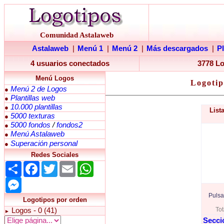
Comunidad Astalaweb
Astalaweb
|
Menú 1
|
Menú 2
|
Más descargados
|
P
4 usuarios conectados
3778 L
Menú Logos
Logotip
Menú 2 de Logos
●
Plantillas web
●
10.000 plantillas
●
List
5000 texturas
●
5000 fondos
/
fondos2
●
Menú Astalaweb
●
Superación personal
●
Redes Sociales
Share
Facebook
Twitter
Email
WhatsApp
Messenger
Pulsa
Logotipos por orden
Tot
Logos - 0 (41)
►
Secci