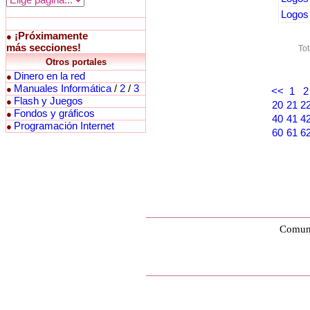
Logos 
¡Próximamente
●
más secciones!
Tot
Otros portales
Dinero en la red
●
Manuales Informática
/
2
/
3
●
<<
1
2
Flash y Juegos
●
20
21
2
Fondos y gráficos
●
40
41
4
Programación Internet
●
60
61
6
Comuni