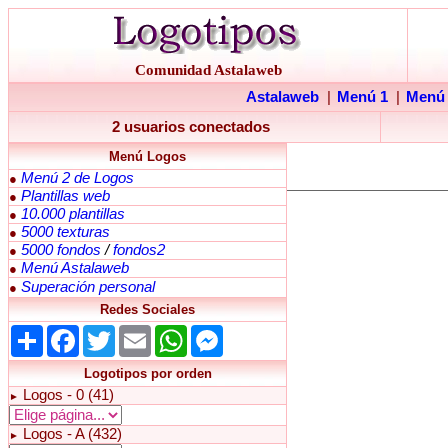
Comunidad Astalaweb
Astalaweb
|
Menú 1
|
Menú
2 usuarios conectados
Menú Logos
Menú 2 de Logos
●
Plantillas web
●
10.000 plantillas
●
5000 texturas
●
5000 fondos
/
fondos2
●
Menú Astalaweb
●
Superación personal
●
Redes Sociales
Share
Facebook
Twitter
Email
WhatsApp
Messenger
Logotipos por orden
Logos - 0 (41)
►
Logos - A (432)
►