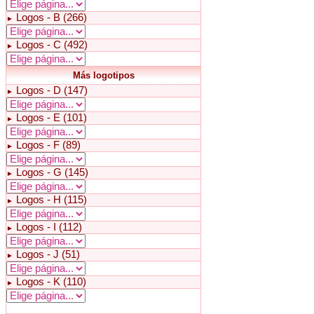
Logos - B (266)
►
Logos - C (492)
►
Más logotipos
Logos - D (147)
►
Logos - E (101)
►
Logos - F (89)
►
Logos - G (145)
►
Logos - H (115)
►
Logos - I (112)
►
Logos - J (51)
►
Logos - K (110)
►