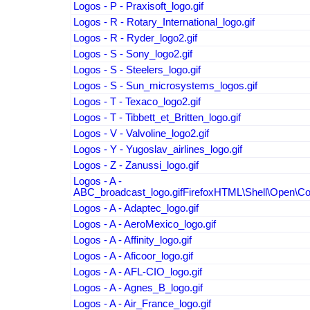
Logos - P - Praxisoft_logo.gif
Logos - R - Rotary_International_logo.gif
Logos - R - Ryder_logo2.gif
Logos - S - Sony_logo2.gif
Logos - S - Steelers_logo.gif
Logos - S - Sun_microsystems_logos.gif
Logos - T - Texaco_logo2.gif
Logos - T - Tibbett_et_Britten_logo.gif
Logos - V - Valvoline_logo2.gif
Logos - Y - Yugoslav_airlines_logo.gif
Logos - Z - Zanussi_logo.gif
Logos - A -
ABC_broadcast_logo.gifFirefoxHTML\Shell\Open\
Logos - A - Adaptec_logo.gif
Logos - A - AeroMexico_logo.gif
Logos - A - Affinity_logo.gif
Logos - A - Aficoor_logo.gif
Logos - A - AFL-CIO_logo.gif
Logos - A - Agnes_B_logo.gif
Logos - A - Air_France_logo.gif