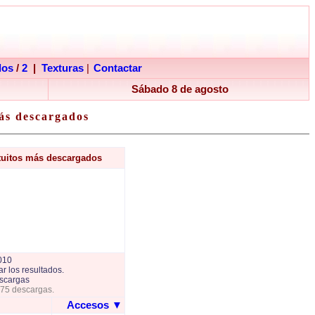
dos
/
2
|
Texturas
|
Contactar
Sábado 8 de agosto
ás descargados
tuitos más descargados
010
r los resultados.
scargas
775 descargas.
Accesos
▼