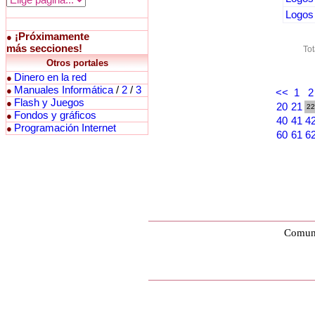
Logos 
¡Próximamente
●
más secciones!
Tot
Otros portales
Dinero en la red
●
Manuales Informática
/
2
/
3
●
<<
1
2
Flash y Juegos
●
20
21
22
Fondos y gráficos
●
40
41
4
Programación Internet
●
60
61
6
Comuni