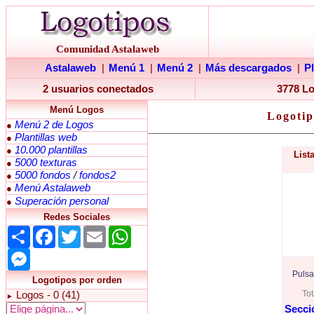
Comunidad Astalaweb
Astalaweb
|
Menú 1
|
Menú 2
|
Más descargados
|
P
2 usuarios conectados
3778 L
Menú Logos
Logotip
Menú 2 de Logos
●
Plantillas web
●
10.000 plantillas
●
List
5000 texturas
●
5000 fondos
/
fondos2
●
Menú Astalaweb
●
Superación personal
●
Redes Sociales
Share
Facebook
Twitter
Email
WhatsApp
Messenger
Pulsa
Logotipos por orden
Tot
Logos - 0 (41)
►
Secci