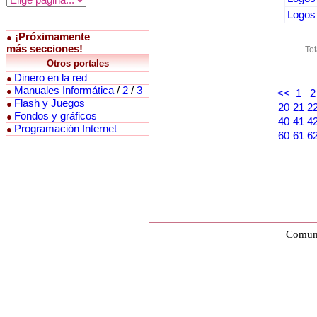
Logos 
¡Próximamente
●
más secciones!
Tot
Otros portales
Dinero en la red
●
Manuales Informática
/
2
/
3
●
<<
1
2
Flash y Juegos
●
20
21
2
Fondos y gráficos
●
40
41
4
Programación Internet
●
60
61
6
Comuni