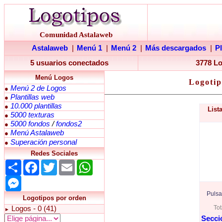
Comunidad Astalaweb
Astalaweb
|
Menú 1
|
Menú 2
|
Más descargados
|
P
5 usuarios conectados
3778 L
Menú Logos
Logotip
Menú 2 de Logos
●
Plantillas web
●
10.000 plantillas
●
List
5000 texturas
●
5000 fondos
/
fondos2
●
Menú Astalaweb
●
Superación personal
●
Redes Sociales
Share
Facebook
Twitter
Email
WhatsApp
Messenger
Pulsa
Logotipos por orden
Tot
Logos - 0 (41)
►
Secci