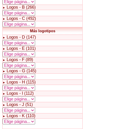
Logos - B (266)
►
Logos - C (492)
►
Más logotipos
Logos - D (147)
►
Logos - E (101)
►
Logos - F (89)
►
Logos - G (145)
►
Logos - H (115)
►
Logos - I (112)
►
Logos - J (51)
►
Logos - K (110)
►