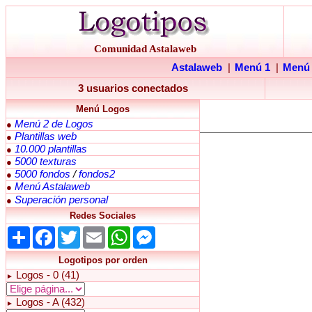
Comunidad Astalaweb
Astalaweb
|
Menú 1
|
Menú
3 usuarios conectados
Menú Logos
Menú 2 de Logos
●
Plantillas web
●
10.000 plantillas
●
5000 texturas
●
5000 fondos
/
fondos2
●
Menú Astalaweb
●
Superación personal
●
Redes Sociales
Share
Facebook
Twitter
Email
WhatsApp
Messenger
Logotipos por orden
Logos - 0 (41)
►
Logos - A (432)
►