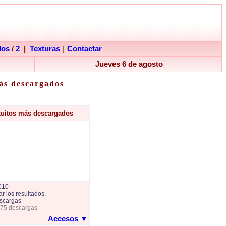
dos
/
2
|
Texturas
|
Contactar
Jueves 6 de agosto
ás descargados
tuitos más descargados
010
r los resultados.
scargas
775 descargas.
Accesos
▼