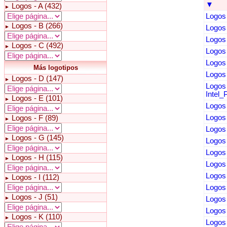
▼
Logos - A (432)
►
Logos 
Logos - B (266)
►
Logos 
Logos 
Logos - C (492)
►
Logos 
Logos 
Más logotipos
Logos 
Logos - D (147)
►
Logos -
Intel_
Logos - E (101)
►
Logos 
Logos 
Logos - F (89)
►
Logos 
Logos - G (145)
►
Logos 
Logos 
Logos - H (115)
►
Logos 
Logos 
Logos - I (112)
►
Logos 
Logos - J (51)
►
Logos 
Logos 
Logos - K (110)
►
Logos 