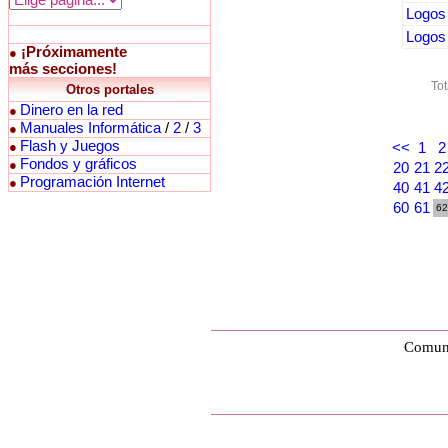
Logos 
Logos 
¡Próximamente
●
más secciones!
Tot
Otros portales
Dinero en la red
●
Manuales Informática
/
2
/
3
●
Flash y Juegos
●
<<
1
2
Fondos y gráficos
●
20
21
2
Programación Internet
●
40
41
4
60
61
62
Comuni