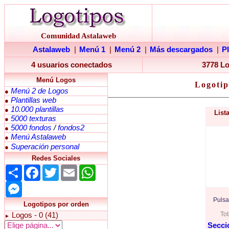
Comunidad Astalaweb
Astalaweb
|
Menú 1
|
Menú 2
|
Más descargados
|
P
4 usuarios conectados
3778 L
Menú Logos
Logotip
Menú 2 de Logos
●
Plantillas web
●
10.000 plantillas
●
List
5000 texturas
●
5000 fondos
/
fondos2
●
Menú Astalaweb
●
Superación personal
●
Redes Sociales
Share
Facebook
Twitter
Email
WhatsApp
Messenger
Pulsa
Logotipos por orden
Tot
Logos - 0 (41)
►
Secci