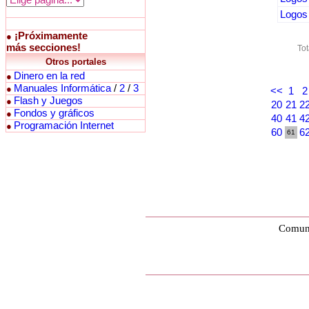
Logos 
¡Próximamente
●
más secciones!
Tot
Otros portales
Dinero en la red
●
Manuales Informática
/
2
/
3
●
<<
1
2
Flash y Juegos
●
20
21
2
Fondos y gráficos
●
40
41
4
Programación Internet
●
60
6
61
Comuni