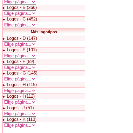
Logos - B (266)
►
Logos - C (492)
►
Más logotipos
Logos - D (147)
►
Logos - E (101)
►
Logos - F (89)
►
Logos - G (145)
►
Logos - H (115)
►
Logos - I (112)
►
Logos - J (51)
►
Logos - K (110)
►