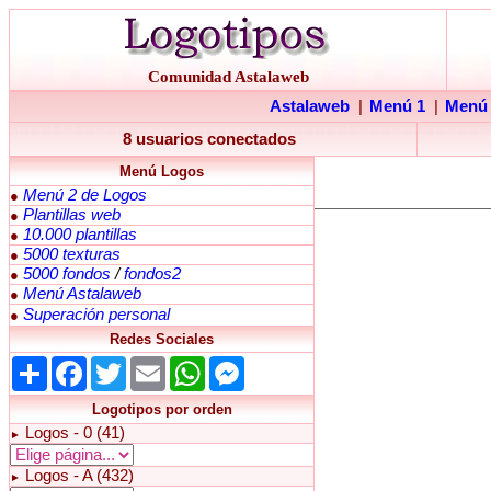
Comunidad Astalaweb
Astalaweb
|
Menú 1
|
Menú
8 usuarios conectados
Menú Logos
Menú 2 de Logos
●
Plantillas web
●
10.000 plantillas
●
5000 texturas
●
5000 fondos
/
fondos2
●
Menú Astalaweb
●
Superación personal
●
Redes Sociales
Share
Facebook
Twitter
Email
WhatsApp
Messenger
Logotipos por orden
Logos - 0 (41)
►
Logos - A (432)
►