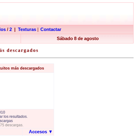
dos
/
2
|
Texturas
|
Contactar
Sábado 8 de agosto
ás descargados
tuitos más descargados
010
r los resultados.
scargas
775 descargas.
Accesos
▼