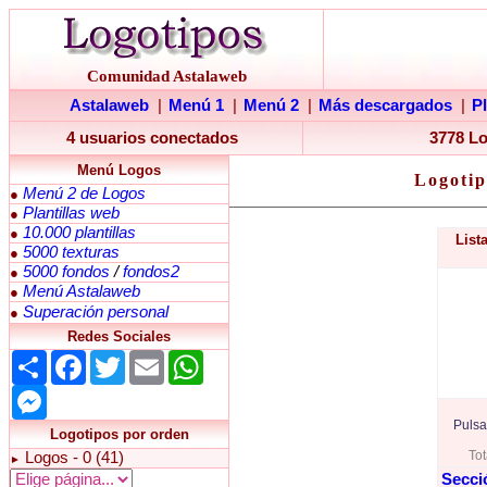
Comunidad Astalaweb
Astalaweb
|
Menú 1
|
Menú 2
|
Más descargados
|
P
4 usuarios conectados
3778 L
Menú Logos
Logotip
Menú 2 de Logos
●
Plantillas web
●
10.000 plantillas
●
List
5000 texturas
●
5000 fondos
/
fondos2
●
Menú Astalaweb
●
Superación personal
●
Redes Sociales
Share
Facebook
Twitter
Email
WhatsApp
Messenger
Pulsa
Logotipos por orden
Tot
Logos - 0 (41)
►
Secci