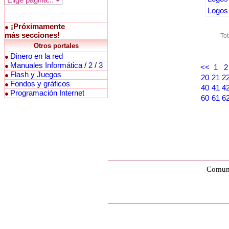
Logos 
¡Próximamente
●
más secciones!
Tot
Otros portales
Dinero en la red
●
Manuales Informática
/
2
/
3
●
<<
1
2
Flash y Juegos
●
20
21
2
Fondos y gráficos
●
40
41
4
Programación Internet
●
60
61
6
Comuni