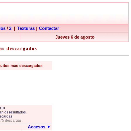
dos
/
2
|
Texturas
|
Contactar
Jueves 6 de agosto
ás descargados
tuitos más descargados
010
r los resultados.
scargas
775 descargas.
Accesos
▼