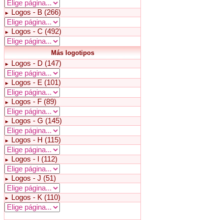
Logos - B (266)
►
Logos - C (492)
►
Más logotipos
Logos - D (147)
►
Logos - E (101)
►
Logos - F (89)
►
Logos - G (145)
►
Logos - H (115)
►
Logos - I (112)
►
Logos - J (51)
►
Logos - K (110)
►