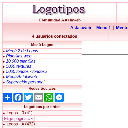
Comunidad Astalaweb
Astalaweb
|
Menú 1
|
Menú
4 usuarios conectados
Menú Logos
Menú 2 de Logos
●
Plantillas web
●
10.000 plantillas
●
5000 texturas
●
5000 fondos
/
fondos2
●
Menú Astalaweb
●
Superación personal
●
Redes Sociales
Share
Facebook
Twitter
Email
WhatsApp
Messenger
Logotipos por orden
Logos - 0 (41)
►
Logos - A (432)
►