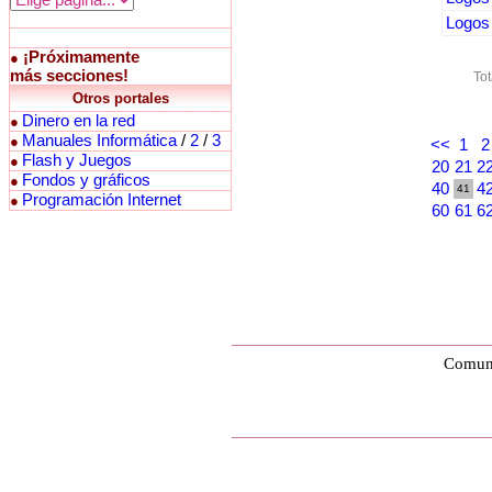
Logos 
¡Próximamente
●
más secciones!
Tot
Otros portales
Dinero en la red
●
Manuales Informática
/
2
/
3
●
<<
1
2
Flash y Juegos
●
20
21
2
Fondos y gráficos
●
40
4
41
Programación Internet
●
60
61
6
Comuni