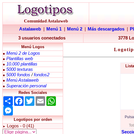
Comunidad Astalaweb
Astalaweb
|
Menú 1
|
Menú 2
|
Más descargados
|
P
3 usuarios conectados
3778 L
Menú Logos
Logotip
Menú 2 de Logos
●
Plantillas web
●
10.000 plantillas
●
List
5000 texturas
●
5000 fondos
/
fondos2
●
Menú Astalaweb
●
Superación personal
●
Redes Sociales
Share
Facebook
Twitter
Email
WhatsApp
Messenger
Pulsa
Logotipos por orden
Tot
Logos - 0 (41)
►
Secci