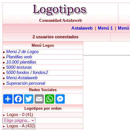
Comunidad Astalaweb
Astalaweb
|
Menú 1
|
Menú
2 usuarios conectados
Menú Logos
Menú 2 de Logos
●
Plantillas web
●
10.000 plantillas
●
5000 texturas
●
5000 fondos
/
fondos2
●
Menú Astalaweb
●
Superación personal
●
Redes Sociales
Share
Facebook
Twitter
Email
WhatsApp
Messenger
Logotipos por orden
Logos - 0 (41)
►
Logos - A (432)
►