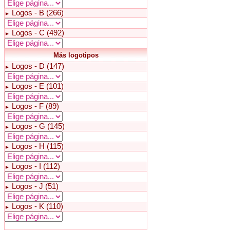
Logos - B (266)
►
Logos - C (492)
►
Más logotipos
Logos - D (147)
►
Logos - E (101)
►
Logos - F (89)
►
Logos - G (145)
►
Logos - H (115)
►
Logos - I (112)
►
Logos - J (51)
►
Logos - K (110)
►