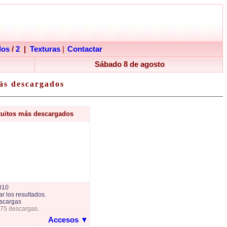
dos
/
2
|
Texturas
|
Contactar
Sábado 8 de agosto
ás descargados
tuitos más descargados
010
r los resultados.
scargas
775 descargas.
Accesos
▼