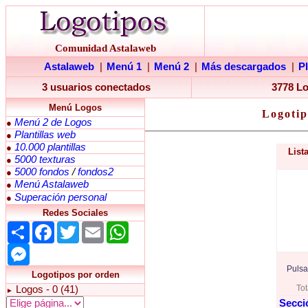
Comunidad Astalaweb
Astalaweb
|
Menú 1
|
Menú 2
|
Más descargados
|
P
3 usuarios conectados
3778 L
Menú Logos
Logotip
Menú 2 de Logos
●
Plantillas web
●
10.000 plantillas
●
List
5000 texturas
●
5000 fondos
/
fondos2
●
Menú Astalaweb
●
Superación personal
●
Redes Sociales
Share
Facebook
Twitter
Email
WhatsApp
Messenger
Pulsa
Logotipos por orden
Tot
Logos - 0 (41)
►
Secci