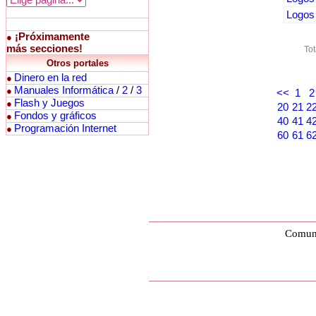
Logos 
¡Próximamente
●
más secciones!
Tot
Otros portales
Dinero en la red
●
Manuales Informática
/
2
/
3
●
<<
1
2
Flash y Juegos
●
20
21
2
Fondos y gráficos
●
40
41
4
Programación Internet
●
60
61
6
Comuni