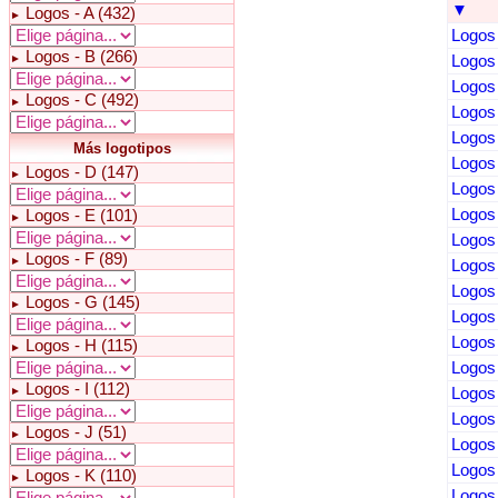
▼
Logos - A (432)
►
Logos
Logos - B (266)
►
Logos 
Logos 
Logos - C (492)
►
Logos 
Logos 
Más logotipos
Logos 
Logos - D (147)
►
Logos 
Logos 
Logos - E (101)
►
Logos 
Logos - F (89)
►
Logos 
Logos 
Logos - G (145)
►
Logos 
Logos 
Logos - H (115)
►
Logos -
Logos - I (112)
►
Logos 
Logos 
Logos - J (51)
►
Logos 
Logos
Logos - K (110)
►
Logos 