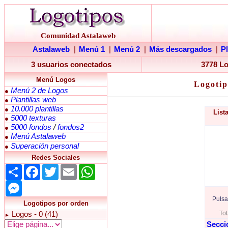
Comunidad Astalaweb
Astalaweb
|
Menú 1
|
Menú 2
|
Más descargados
|
P
3 usuarios conectados
3778 L
Menú Logos
Logotip
Menú 2 de Logos
●
Plantillas web
●
10.000 plantillas
●
List
5000 texturas
●
5000 fondos
/
fondos2
●
Menú Astalaweb
●
Superación personal
●
Redes Sociales
Share
Facebook
Twitter
Email
WhatsApp
Messenger
Pulsa
Logotipos por orden
Tot
Logos - 0 (41)
►
Secci