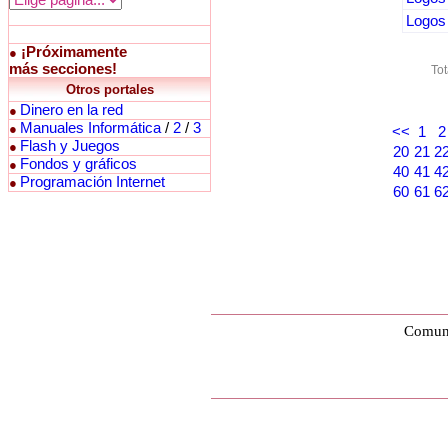
Logos 
¡Próximamente
●
más secciones!
Tot
Otros portales
Dinero en la red
●
Manuales Informática
/
2
/
3
●
<<
1
2
Flash y Juegos
●
20
21
2
Fondos y gráficos
●
40
41
4
Programación Internet
●
60
61
6
Comuni