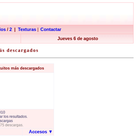
dos
/
2
|
Texturas
|
Contactar
Jueves 6 de agosto
ás descargados
tuitos más descargados
010
r los resultados.
scargas
775 descargas.
Accesos
▼