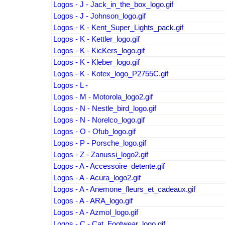
Logos - J - Jack_in_the_box_logo.gif
Logos - J - Johnson_logo.gif
Logos - K - Kent_Super_Lights_pack.gif
Logos - K - Kettler_logo.gif
Logos - K - KicKers_logo.gif
Logos - K - Kleber_logo.gif
Logos - K - Kotex_logo_P2755C.gif
Logos - L -
Logos - M - Motorola_logo2.gif
Logos - N - Nestle_bird_logo.gif
Logos - N - Norelco_logo.gif
Logos - O - Ofub_logo.gif
Logos - P - Porsche_logo.gif
Logos - Z - Zanussi_logo2.gif
Logos - A - Accessoire_detente.gif
Logos - A - Acura_logo2.gif
Logos - A - Anemone_fleurs_et_cadeaux.gif
Logos - A - ARA_logo.gif
Logos - A - Azmol_logo.gif
Logos - C - Cat_Footwear_logo.gif