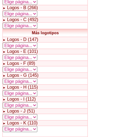
Logos - B (266)
►
Logos - C (492)
►
Más logotipos
Logos - D (147)
►
Logos - E (101)
►
Logos - F (89)
►
Logos - G (145)
►
Logos - H (115)
►
Logos - I (112)
►
Logos - J (51)
►
Logos - K (110)
►