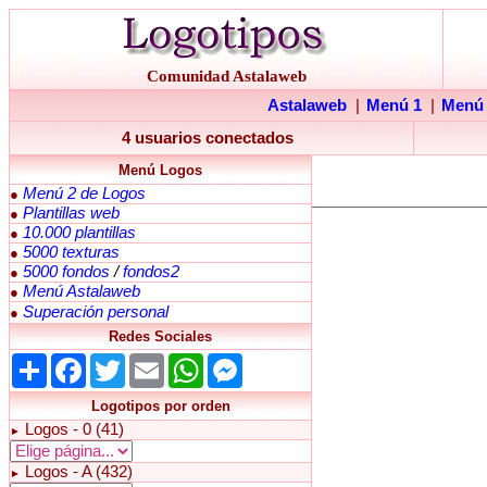
Comunidad Astalaweb
Astalaweb
|
Menú 1
|
Menú
4 usuarios conectados
Menú Logos
Menú 2 de Logos
●
Plantillas web
●
10.000 plantillas
●
5000 texturas
●
5000 fondos
/
fondos2
●
Menú Astalaweb
●
Superación personal
●
Redes Sociales
Share
Facebook
Twitter
Email
WhatsApp
Messenger
Logotipos por orden
Logos - 0 (41)
►
Logos - A (432)
►