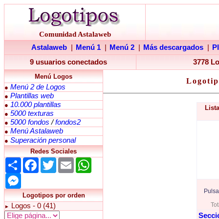
Comunidad Astalaweb
Astalaweb
|
Menú 1
|
Menú 2
|
Más descargados
|
P
9 usuarios conectados
3778 L
Menú Logos
Logotip
Menú 2 de Logos
●
Plantillas web
●
10.000 plantillas
●
List
5000 texturas
●
5000 fondos
/
fondos2
●
Menú Astalaweb
●
Superación personal
●
Redes Sociales
Share
Facebook
Twitter
Email
WhatsApp
Messenger
Pulsa
Logotipos por orden
Tot
Logos - 0 (41)
►
Secci