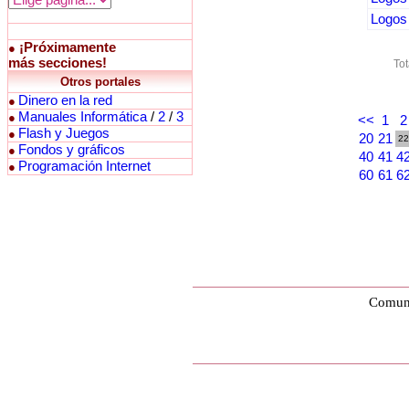
Logos 
¡Próximamente
●
más secciones!
Tot
Otros portales
Dinero en la red
●
Manuales Informática
/
2
/
3
●
<<
1
2
Flash y Juegos
●
20
21
22
Fondos y gráficos
●
40
41
4
Programación Internet
●
60
61
6
Comuni