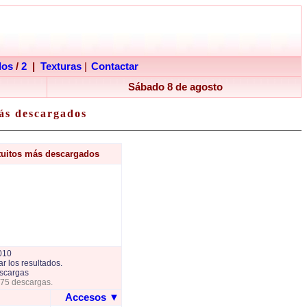
dos
/
2
|
Texturas
|
Contactar
Sábado 8 de agosto
ás descargados
tuitos más descargados
010
r los resultados.
scargas
775 descargas.
Accesos
▼