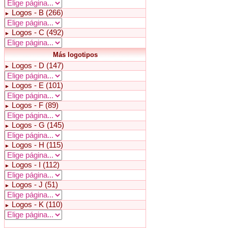
Logos - B (266)
►
Logos - C (492)
►
Más logotipos
Logos - D (147)
►
Logos - E (101)
►
Logos - F (89)
►
Logos - G (145)
►
Logos - H (115)
►
Logos - I (112)
►
Logos - J (51)
►
Logos - K (110)
►