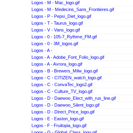
Logos - M - Mac_logo.gif
Logos - M - Medecins_Sans_Frontieres.gif
Logos - P - Pepsi_Diet_logo.gif
Logos - T - Taurus_logo.gif
Logos - V - Vans_logo.gif
Logos - 0 - 105-7_Rythme_FM.gif
Logos - 0 - 3M_logos.gif
Logos - A -
Logos - A - Adobe_Font_Folio_logo.gif
Logos - A - Avrora_logo.gif
Logos - B - Brewers_Milw_logo.gif
Logos - C - CITIZEN_watch_logo.gif
Logos - C - ConvaTec_logo2.gif
Logos - C - Culture_TV_logo.gif
Logos - D - Daewoo_Elect_with_rus_line.gif
Logos - D - Daewoo_Silent_logo.gif
Logos - D - Direct_Price_logo.gif
Logos - E - Easton_logo.gif
Logos - F - Fruitopia_logo.gif
Logos - G - Global_Class_logo.gif