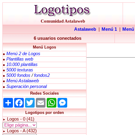
Comunidad Astalaweb
Astalaweb
|
Menú 1
|
Menú
6 usuarios conectados
Menú Logos
Menú 2 de Logos
●
Plantillas web
●
10.000 plantillas
●
5000 texturas
●
5000 fondos
/
fondos2
●
Menú Astalaweb
●
Superación personal
●
Redes Sociales
Share
Facebook
Twitter
Email
WhatsApp
Messenger
Logotipos por orden
Logos - 0 (41)
►
Logos - A (432)
►