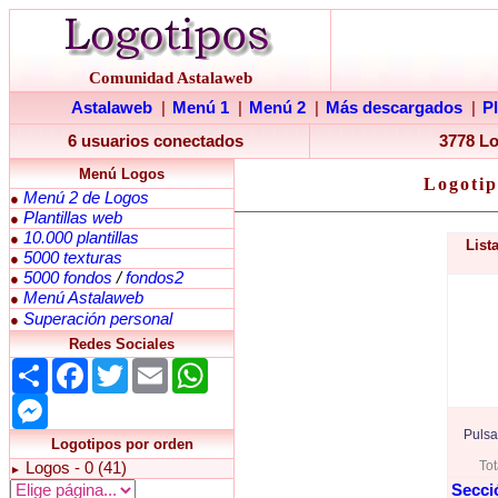
Comunidad Astalaweb
Astalaweb
|
Menú 1
|
Menú 2
|
Más descargados
|
P
6 usuarios conectados
3778 L
Menú Logos
Logotip
Menú 2 de Logos
●
Plantillas web
●
10.000 plantillas
●
List
5000 texturas
●
5000 fondos
/
fondos2
●
Menú Astalaweb
●
Superación personal
●
Redes Sociales
Share
Facebook
Twitter
Email
WhatsApp
Messenger
Pulsa
Logotipos por orden
Tot
Logos - 0 (41)
►
Secci