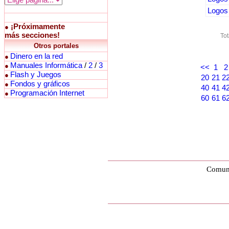
Logos 
¡Próximamente
●
más secciones!
Tot
Otros portales
Dinero en la red
●
Manuales Informática
/
2
/
3
●
<<
1
2
Flash y Juegos
●
20
21
2
Fondos y gráficos
●
40
41
4
Programación Internet
●
60
61
6
Comuni