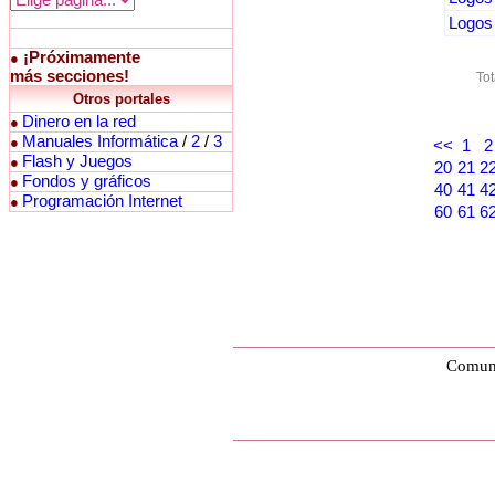
Logos 
¡Próximamente
●
más secciones!
Tot
Otros portales
Dinero en la red
●
Manuales Informática
/
2
/
3
●
<<
1
2
Flash y Juegos
●
20
21
2
Fondos y gráficos
●
40
41
4
Programación Internet
●
60
61
6
Comuni