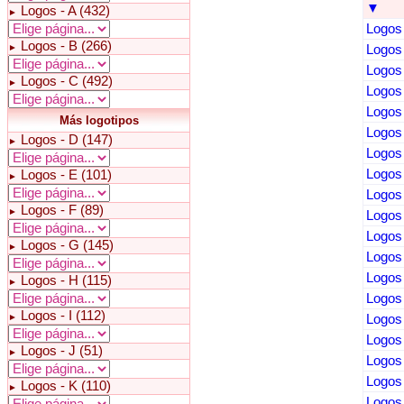
▼
Logos - A (432)
►
Logos
Logos - B (266)
►
Logos 
Logos 
Logos - C (492)
►
Logos 
Logos 
Más logotipos
Logos 
Logos - D (147)
►
Logos 
Logos 
Logos - E (101)
►
Logos 
Logos - F (89)
►
Logos 
Logos 
Logos - G (145)
►
Logos 
Logos 
Logos - H (115)
►
Logos 
Logos - I (112)
►
Logos 
Logos 
Logos - J (51)
►
Logos 
Logos 
Logos - K (110)
►
Logos 