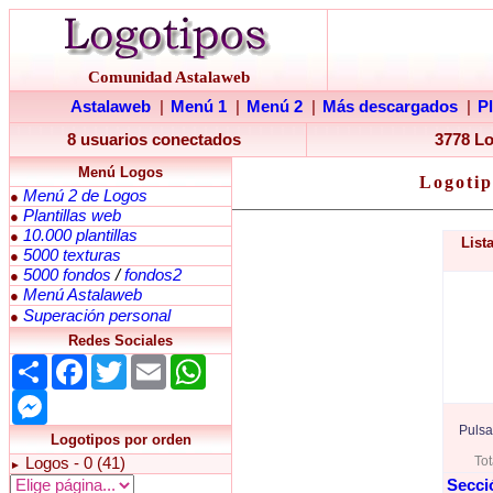
Comunidad Astalaweb
Astalaweb
|
Menú 1
|
Menú 2
|
Más descargados
|
P
8 usuarios conectados
3778 L
Menú Logos
Logotip
Menú 2 de Logos
●
Plantillas web
●
10.000 plantillas
●
List
5000 texturas
●
5000 fondos
/
fondos2
●
Menú Astalaweb
●
Superación personal
●
Redes Sociales
Share
Facebook
Twitter
Email
WhatsApp
Messenger
Pulsa
Logotipos por orden
Tot
Logos - 0 (41)
►
Secci